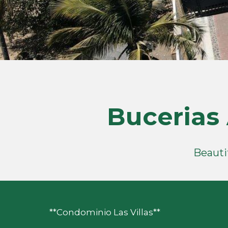
Bucerias 
Beautif
**Condominio Las Villas** 