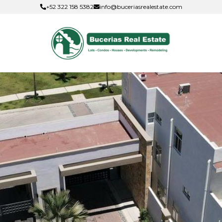
+52 322 158 5382
info@buceriasrealestate.com