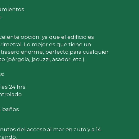
namientos
a
elente opción, ya que el edificio es 
rimetral. Lo mejor es que tiene un 
o trasero enorme, perfecto para cualquier 
o (pérgola, jacuzzi, asador, etc.).
s:
las 24 hrs
ntrolado
n baños
nutos del acceso al mar en auto y a 14 
nando.