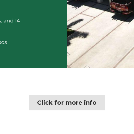
 and 14 
os  
Click for more info