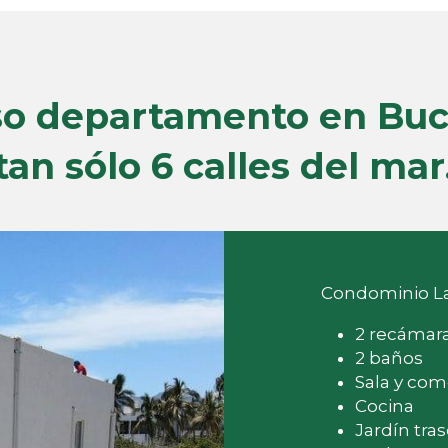
 departamento en Buce
tan sólo 6 calles del mar
Condominio Las
2 recámar
2 baños
Sala y co
Cocina
Jardín tra