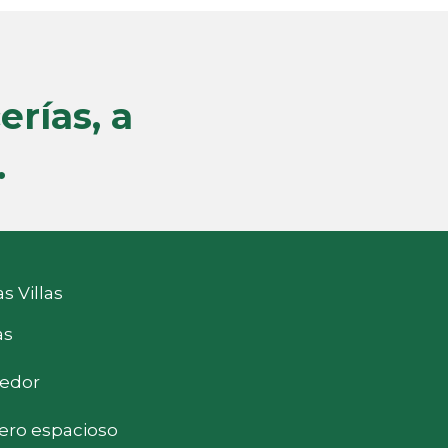
rías, a 
.
 Villas
as
medor
sero espacioso