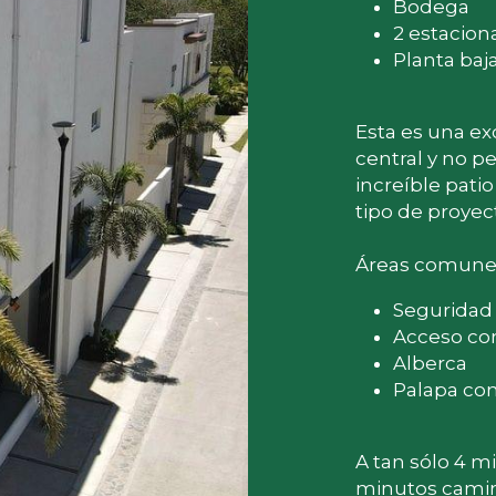
Bodega
2 estacio
Planta baj
Esta es una exc
central y no pe
increíble pati
tipo de proyect
Áreas comune
Seguridad 
Acceso co
Alberca
Palapa co
A tan sólo 4 mi
minutos cami