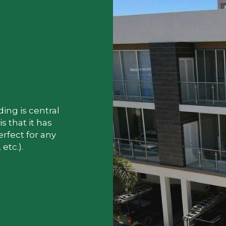
ing is central 
 that it has 
rfect for any 
 etc.).